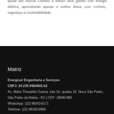
ajudar aos nossos Clientes a reduzir seus gastos com energia
elétrica, aproveitando apenas o melhor desta, com conforto,
segurança e sustentabilidade.
Matriz
Energisol Engenharia e Serviços
CNPJ: 24.239.948/0001-62
Av. Mário Theophilo Guerra, lote 24, quadra 10, Nova São Pedro,
São Pedro da Aldeia - RJ | CEP: 28940-880
WhatsApp:
(22) 99243-6171
Telefone: (22) 98180-8956