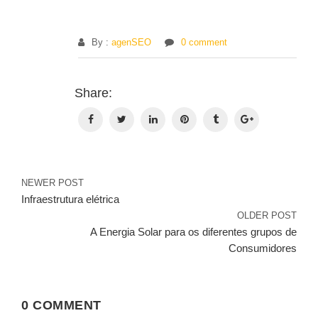
By :
agenSEO
0 comment
N
Share:
d
Po
NEWER POST
Infraestrutura elétrica
OLDER POST
A Energia Solar para os diferentes grupos de
Consumidores
0 COMMENT